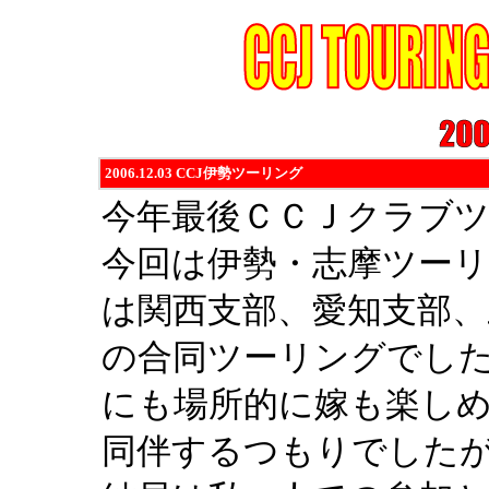
2006.12.03 CCJ伊勢ツーリング
今年最後ＣＣＪクラブ
今回は伊勢・志摩ツー
は関西支部、愛知支部
の合同ツーリングでし
にも場所的に嫁も楽し
同伴するつもりでした