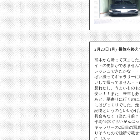
2月23日 (月)
長旅を終え
熊本から帰って来ました
イトの更新ができません
レッシュできたかな・・
ぱい撮ってギャラリーに
いして撮ってません・・
見れたし、うまいものもた
安い！！また、来年も必ず
あと、墓参りに行くのに
にはびっくりでした。走
記憶というのもいいかげ
具合もなく（当たり前？
平均9k㍑ぐらいがんば
ギャラリーの2日目の写
りそうなので独断で載せて
(^_-)ネッ