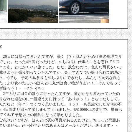
て
。20日には帰ってきたんですが、長く（？）休んだため仕事の整理でサ
でした。たった4日間だったけど、久しぶりに仕事のことを忘れてリフ
？まあ、とにかくいい旅でした。ただ、残念なのは、色んな写真をいっ
載せようと張り切っていたんですが、楽しすぎてつい撮り忘れて結局た
(+。+)でも、予定の墓参りも久しぶりにできたし、みんなの元気な顔も
っぷり食べたし(^-^)ほんとに九州は食い物がうまい！！そんでもって
帰ろう！・・？(^_-)ネッ
、2年ぶりに田舎のほうに行ったんですが、道がかなり変わっていたの
りなれた道なのに一度違う方に行って『ありゃっ！』となったりして、
んだなと（年？）つくづく思いました。リッチーも長旅でしたが何の不
）4日間走り回って楽しませてくれました。約1600Kmの走行で、燃費も
ってくれて予想以上の節約になって助かりました。
真が少ないですが、ほんとは夜の写真があるんだけど、ちょっと問題あ
いません。(^_^)心当たりのある人はメールください。送ります・・