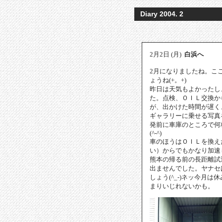
Diary 2004. 2
2月2日 (月)
白浜へ
2月になりましたね。こ
ょうね(+。+)
昨日は天気もよかったし
た。点検、ＯＩＬ交換か
が、出かけた時間が遅く
ギャラリーに乗せる写真
発前に車庫のところで何
(^-^)
車のほうはＯＩＬを換え
い）からでもかなり加速
熊本の帰る前の長距離試
出ませんでした。ヤナセ
しょう(^_-)ネッ今月
まりいじれないかも。