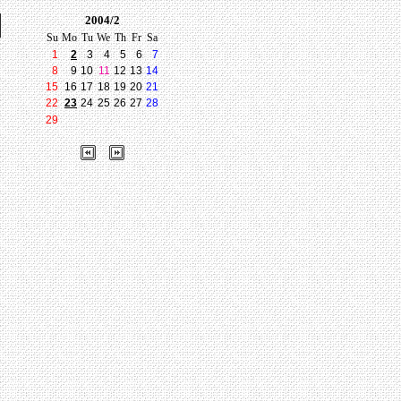
2004/2
Su
Mo
Tu
We
Th
Fr
Sa
1
2
3
4
5
6
7
8
9
10
11
12
13
14
15
16
17
18
19
20
21
22
23
24
25
26
27
28
29