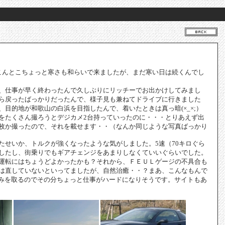
こんとこちょっと寒さも和らいで来ましたが、まだ寒い日は続くんでし
、仕事が早く終わったんで久しぶりにリッチーでお出かけしてみまし
ら戻ったばっかりだったんで、様子見も兼ねてドライブに行きました
、目的地が和歌山の白浜を目指したんで、着いたときは真っ暗(×_×;）
をたくさん撮ろうとデジカメ2台持っていったのに・・・とりあえず出
枚か撮ったので、それを載せます・・（なんか同じような写真ばっかり
たせいか、トルクが強くなったような気がしました。5速（70キロぐら
したし、街乗りでもギアチェンジをあまりしなくていいぐらいでした。
運転にはちょうどよかったかも？それから、ＦＥＵＬゲージの不具合も
は直していないといってましたが、自然治癒・・？まあ、こんなもんで
は休みを取るのでその分ちょっと仕事がハードになりそうです。サイトもあ