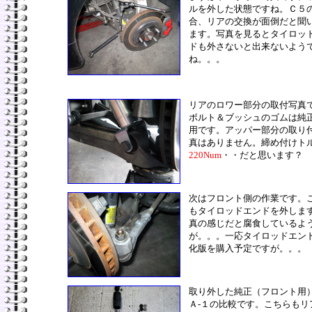
ルを外した状態ですね。Ｃ５
合、リアの交換が面倒だと聞
ます。写真を見るとタイロッ
ドも外さないと出来ないよう
ね。。。
リアのロワー部分の取付写真
ボルト＆ブッシュのゴムは純
用です。アッパー部分の取り
真はありません。締め付けト
220Num
・・だと思います？
次はフロント側の作業です。
もタイロッドエンドを外しま
真の感じだと腐食しているよ
が。。。一応タイロッドエン
化版を購入予定ですが。。。
取り外した純正（フロント用
Ａ-１の比較です。こちらもリ