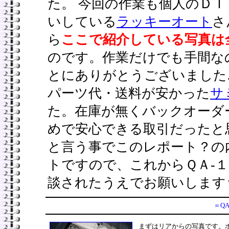
た。 今回の作業も個人のＤ
いしている
ラッキーオート
さ
ら
ここで紹介している写真は
のです。作業だけでも手間な
とにありがとうございました
パーツ代・送料が安かった
サ
た。在庫が無くバックオーダ
めで安心できる取引だったと
と言う事でこのレポート？の
トですので、これからＱＡ-
談されたうえでお願いします
＝QA
まずはリアからの写真です。