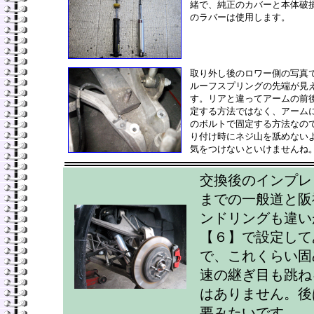
緒で、純正のカバーと本体破
のラバーは使用します。
取り外し後のロワー側の写真
ルーフスプリングの先端が見
す。リアと違ってアームの前
定する方法ではなく、アーム
のボルトで固定する方法なの
り付け時にネジ山を舐めない
気をつけないといけませんね
交換後のインプレ
までの一般道と阪
ンドリングも違い
【６】で設定して
で、これくらい固
速の継ぎ目も跳ね
はありません。後
要みたいです。