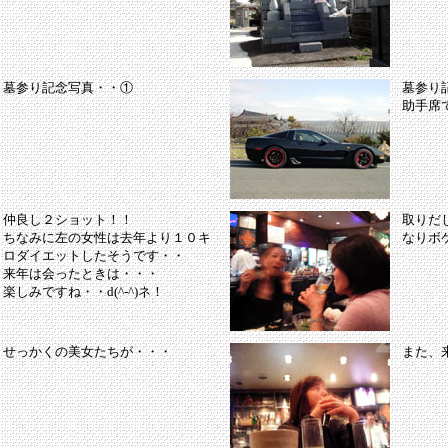
墓参り記念写真・・①
墓参り
助手席
仲良し２ショット！！
取りだ
ちなみに左の女性は去年より１０キ
なりボ
ロダイエットしたそうです・・
来年は会ったときは・・・
楽しみですね・・d(^-^)ネ！
せっかくの美女たちが・・・
また、