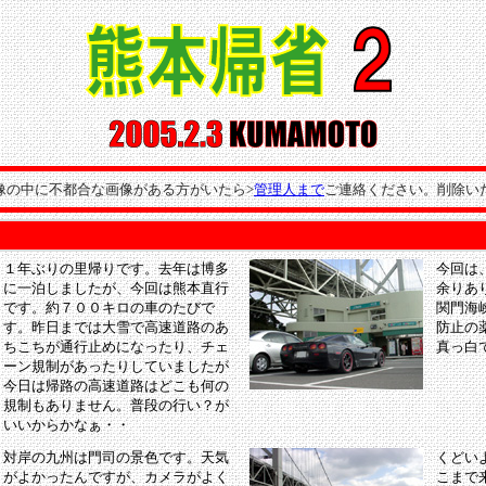
像の中に不都合な画像がある方がいたら>
管理人まで
ご連絡ください。削除い
１年ぶりの里帰りです。去年は博多
今回は
に一泊しましたが、今回は熊本直行
余りあ
です。約７００キロの車のたびで
関門海
す。昨日までは大雪で高速道路のあ
防止の
ちこちが通行止めになったり、チェ
真っ白
ーン規制があったりしていましたが
今日は帰路の高速道路はどこも何の
規制もありません。普段の行い？が
いいからかなぁ・・
対岸の九州は門司の景色です。天気
くどい
がよかったんですが、カメラがよく
こまで