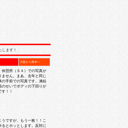
たします！
大阪から熊本へ
、休憩所（ＳＡ）での写真が
りません。まあ、去年と同じ
峡の手前での写真です。凍結
薬のせいでボディの下回りが
です！！
ようですが、もう一枚！！こ
来るとホッとします。反対に