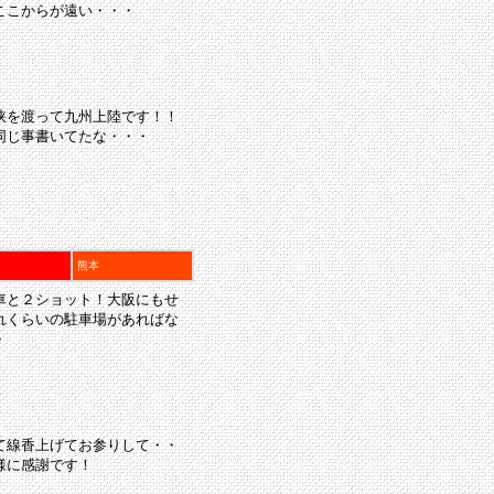
ここからが遠い・・・
峡を渡って九州上陸です！！
同じ事書いてたな・・・
熊本
車と２ショット！大阪にもせ
れくらいの駐車場があればな
・
て線香上げてお参りして・・
様に感謝です！