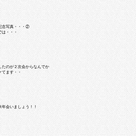
記念写真・・・②
では・・・
したのが２次会からなんでか
ケてます・・
来年会いましょう！！