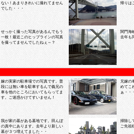
ない！あまりきれいに撮れてません
帰りは
でした・・・
せっかく撮った写真があるんでもう
関門海
一枚！最近このヒップラインの写真
去年も
を撮ってませんでしたねぇ～？
嫁の実家の駐車場での写真です。普
兄嫁の
段には無い車を駐車するんで義兄の
めてこ
車を他のところにおいてもらってま
ぁ・・
す。ご迷惑かけてすいません！
我が家の墓がある墓地です。田んぼ
掃除し
の真中にあります。去年より新しい
ご先祖
墓が３つ増えてました・・