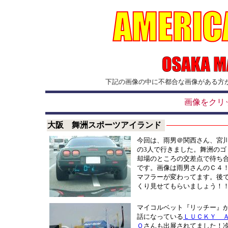
下記の画像の中に不都合な画像がある方
画像をクリ
大阪 舞洲スポーツアイランド
今回は、雨男＠関西さん、宮
の3人で行きました。舞洲のゴ
却場のところの交差点で待ち
です。画像は雨男さんのＣ４
マフラーが変わってます。後
くり見せてもらいましょう！
マイコルベット『リッチー』
話になっている
ＬＵＣＫＹ 
Ｏ
さんも出展されてました！