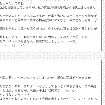
あるみたいですね・・？
には会員登録していますが、私の英語の理解力ではそれ以上進めません
うと申込みしたことあるんですが、仕事と遊びのスケジュールが着かず
柄カタカナと英数字に接する機会は多いのですが、英文となるとさっぱ
単語をきれいに並べたほうがわかりやすいのに英文は直訳するとわけが
葉もあるように、私も必要に迫った勉強をしてみたいと思います。
コルベット大好きな人、友達になりましょう・・(^-^)
・_・)......ン？
仲間の新しいページをアップしましたが、肝心の写真館が出来ませ
んですが、ＣＧＩプログラムがどうしてもうまく動きません！この熱さ
）とは思いませんが、現在お手上げ状態です・・(/。＼）
といけないのか・・？
ログラムが動くようにしたい！今日は考えてもわからないので、とりあ