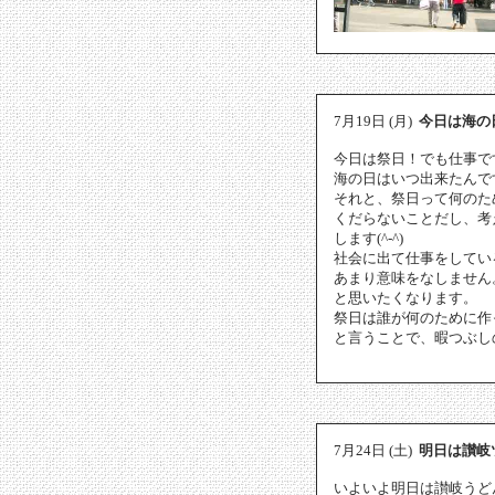
7月19日 (月)
今日は海の
今日は祭日！でも仕事で
海の日はいつ出来たんで
それと、祭日って何のた
くだらないことだし、考
します(^-^)
社会に出て仕事をしてい
あまり意味をなしません
と思いたくなります。
祭日は誰が何のために作
と言うことで、暇つぶしの
7月24日 (土)
明日は讃岐
いよいよ明日は讃岐うど