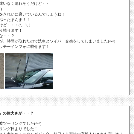
違いなく晴れそうだけど・・
)
をきれいに磨いているんでしょうね！
ぶったまんま！！
ど・・・(/。＼）
り捲ります！
な・・？
、時間が取れたので洗車とワイパー交換をしてしまいました(^-^)
ッチーインフォに載せます！
」の偉大さが・・？
ツーリングでした(^-^)
リング日よりでした！