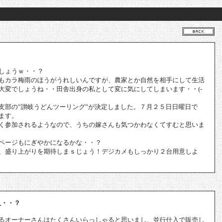
？
しょうｗ・・？
もカラ梅雨のほうがうれしいんですが、農家とか自然を相手にして生活
大変でしょうね・・田舎出身の私として変に気にしてしまいます・・(-
支部の”讃岐うどんツーリング”が決定しました。７月２５日日曜日で
ます。
く参加されるようなので、うちの嫁さんも気つかわなくてすむと思いま
ページもにぎやかになるかな・・？
、盛り上がりを期待しまｓじょう！デジカメもしっかり２台用意しよ
入・・？
るオーナーさんはたくさんいらっしゃると思いまし、並行仕入で販売し