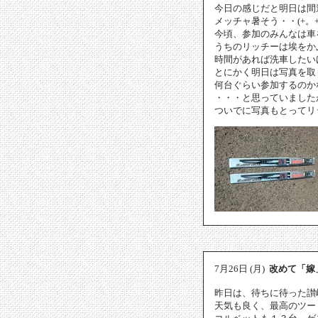
今日の感じだと明日は間
メッチャ暑そう・・(+。+
今頃、参加のみんなは車
うちのリッチーは埃をか
時間があれば洗車したいけ
とにかく明日は写真を取
何台ぐらい参加するのか
・・・と思っていましたが
ついでに写真もとってリ
7月26日 (月)
改めて「嫁
昨日は、待ちに待った讃岐
天気も良く、最高のツー