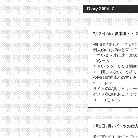
Diary 2004. 7
7月2日 (金)
夏本番・・
梅雨は何処に行ったので
個人的には梅雨と言って
している人達は違う意味
_-)ウーム
と言いつつ、ＣＣＪ関西
す！雨じゃないよう祈り
今回は家族連れの方も多
す・・(^_^)
サイトの写真ギャラリー
ゲスト参加もあるようで
う・・(^_-)ネッ
7月5日 (月)
パーツの仕
並行買い付けを行ってい