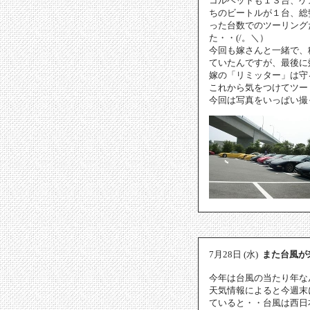
コルベットも１３台、ゲ
ちのビートルが１台、総
った台数でのツーリング
た・・(/。＼）
今回も嫁さんと一緒で、
ていたんですが、最後に
嫁の「リミッター」は守
これから気をつけてツーリ
今回は写真をいっぱい撮
7月28日 (水)
また台風が
今年は台風の当たり年な
天気情報によると今週末
ていると・・台風は西日本