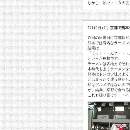
しかし、熱い・・３５度！(
7月12日 (月)
京都で熊本
昨日の日曜日に京都駅ビル
熊本では有名なラーメン
結果は
「うっ！・・ん？・・・
といった感想です。
ラーメンは各地方でそれ
本時代もよくラーメンを
熊本はトンコツ味とよく
とはまったく違う物だと
私はグルメではないので
が、結局、京都で食べる
これも独り言です・・(^_