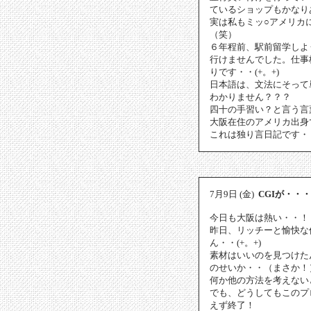
ているショップもかなり
実は私もミッ○アメリカ
（笑）
６年程前、駅前留学しよ
行けませんでした。仕事
りです・・(+。+)
日本語は、文法にそって
わかりません？？？
四十の手習い？と言う言
大阪在住のアメリカ出身で
これは独り言日記です・・・(
7月9日 (金)
CGIが・・・
今日も大阪は熱い・・！
昨日、リッチーと愉快な
ん・・(+。+)
素材はいいのを見つけた
のせいか・・（まさか！
何か他の方法を考えない
でも、どうしてもこのプ
えず終了！