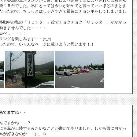
スト参加のムスタングが１台、前日より家族で高松入りされた宮川さん
勢１５台でした。私にとっては今回が始めてと言っていいほどのまとま
だったので、ちょっとはしゃぎすぎて最後にチョンボをしてしまいまし
移動中の私の「リミッター」役でチョクチョク「リミッター」がかかっ
効きませんでした・・・・
るべし・・！！
ングを楽しみます・・(^_^)
ったので、いろんなページに載せようと思います！！
来てますね・・
んですかね・・？
に台風が上陸するみたいなことが書いてありました。しかも西に向かっ
が好きなのか・・(+。+)