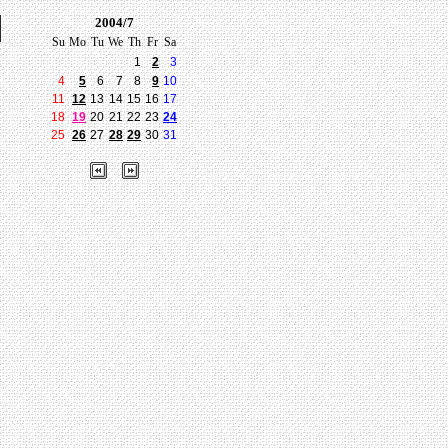
2004/7
Su
Mo
Tu
We
Th
Fr
Sa
1
2
3
4
5
6
7
8
9
10
11
12
13
14
15
16
17
18
19
20
21
22
23
24
25
26
27
28
29
30
31