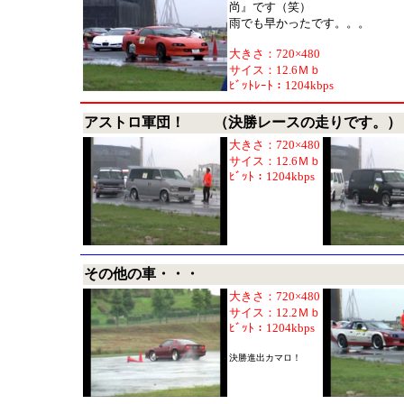
尚』です（笑）
雨でも早かったです。。。
大きさ：720×480
サイス：12.6Ｍｂ
ﾋﾞｯﾄﾚｰﾄ：1204kbps
アストロ軍団！ （決勝レースの走りです。）
大きさ：720×480
サイス：12.6Ｍｂ
ﾋﾞｯﾄ：1204kbps
その他の車・・・
大きさ：720×480
サイス：12.2Ｍｂ
ﾋﾞｯﾄ：1204kbps
決勝進出カマロ！