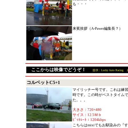
も・・・
来賓挨拶（A-Pawer編集長？）
ここからは映像でどうぞ！
提供：Lucky Auto Racing 編
コルベットC5+1
マイリッチー号です。これは練
時です。この時がベストタイム
た。。。
大きさ：720×480
サイス：12.5Ｍｂ
ﾋﾞｯﾄﾚｰﾄ：1204kbps
こちらはmixiでもお馴染みの『