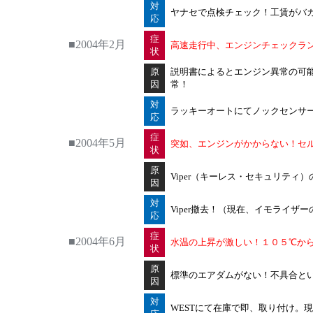
対
ヤナセで点検チェック！工賃がバ
応
症
■2004年2月
高速走行中、エンジンチェックラ
状
原
説明書によるとエンジン異常の可
因
常！
対
ラッキーオートにてノックセンサ
応
症
■2004年5月
突如、エンジンがかからない！セ
状
原
Viper（キーレス・セキュリティ
因
対
Viper撤去！（現在、イモライザー
応
症
■2004年6月
水温の上昇が激しい！１０５℃か
状
原
標準のエアダムがない！不具合という
因
対
WESTにて在庫で即、取り付け。現