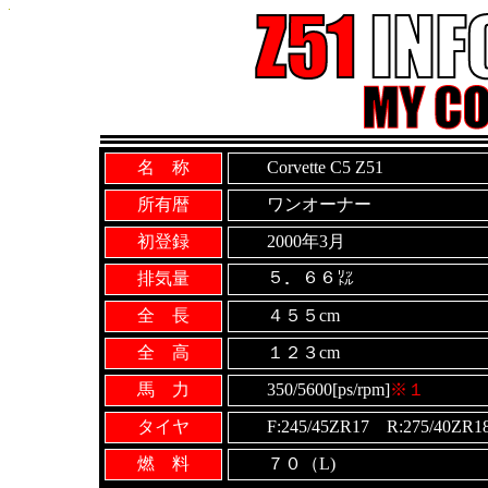
名 称
Corvette C5 Z51
所有暦
ワンオーナー
初登録
2000年3月
排気量
５．６６㍑
全 長
４５５cm
全 高
１２３cm
馬 力
350/5600[ps/rpm]
※１
タイヤ
F:245/45ZR17 R:275/40ZR1
燃 料
７０（L)