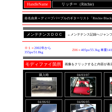
HandleName
リッチー（Ritchie)
命名由来＝ディープパープルのギターリスト「Ritchie Blac
メンテナンスＤＯＣ
←メンテナンス記録へジャン
※１＝
2002年から
Z06＝
405ps/55.3kg 車重141
355ps/51.8kg
モディファイ箇所
画像をクリックすると内容が表
購入時
04/03/07
04/06/02
04/06/05