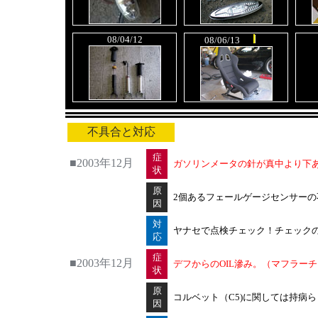
08/04/12
08/06/13
不具合と対応
症
■2003年12月
ガソリンメータの針が真中より下あたり
状
原
2個あるフェールゲージセンサー
因
対
ヤナセで点検チェック！チェック
応
症
■2003年12月
デフからのOIL滲み。（マフラー
状
原
コルベット（C5)に関しては持病
因